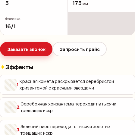
5
175
мм
Фасовка
16/1
Заказать звонок
Запросить прайс
Эффекты
Красная комета раскрывается серебристой
✦
1
.
хризантемой с красными звездами
Серебряная хризантема переходит в тысячи
✦
2
.
трещащих искр
Зеленый пион переходит в тысячи золотых
✦
3
.
трещащих искр