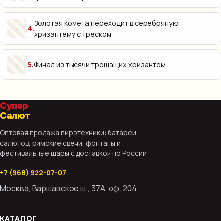
Золотая комета переходит в серебряную
✦
4
.
хризантему с треском
Финал из тысячи трещащих хризантем
✦
5
.
Супер
Салют
Оптовая продажа пиротехники: батареи
салютов, римские свечи, фонтаны и
фестивальные шары с доставкой по России.
+7 (968) 922-07-07
Москва, Варшавское ш., 37А, оф. 204
КАТАЛОГ