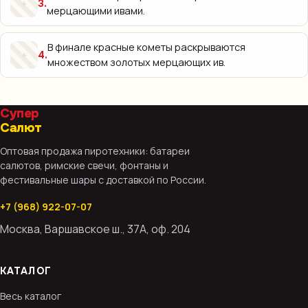
✦
3
.
мерцающими ивами.
В финале красные кометы раскрываются
✦
4
.
множеством золотых мерцающих ив.
Супер
Салют
Оптовая продажа пиротехники: батареи
салютов, римские свечи, фонтаны и
фестивальные шары с доставкой по России.
+7 (968) 922-07-07
Москва, Варшавское ш., 37А, оф. 204
КАТАЛОГ
Весь каталог