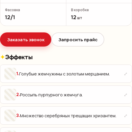
Фасовка
В коробке
12/1
12
шт
Заказать звонок
Запросить прайс
Эффекты
⤢
Голубые жемчужины с золотым мерцанием.
1
.
⤢
Россыпь пурпурного жемчуга.
2
.
⤢
Множество серебряных трещащих хризантем.
3
.