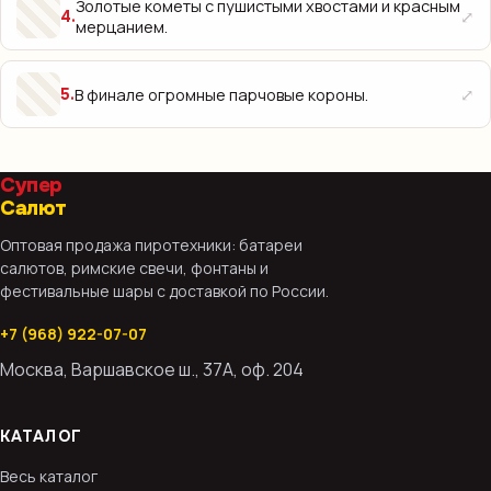
Золотые кометы с пушистыми хвостами и красным
⤢
4
.
мерцанием.
⤢
В финале огромные парчовые короны.
5
.
Супер
Салют
Оптовая продажа пиротехники: батареи
салютов, римские свечи, фонтаны и
фестивальные шары с доставкой по России.
+7 (968) 922-07-07
Москва, Варшавское ш., 37А, оф. 204
КАТАЛОГ
Весь каталог