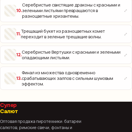
Серебристые свистящие драконы с красными и
⤢
зелеными листьями превращаются в
10
.
разноцветные хризантемы.
Трещащий букет из разноцветных комет
⤢
11
.
переходит в зеленые трещащие волны.
Серебристые Вертушки с красными и зелеными
⤢
12
.
опадающими листьями.
Финал из множества одновременно
⤢
срабатывающих залпов с сильным шумовым
13
.
эффектом.
Супер
Салют
Оптовая продажа пиротехники: батареи
салютов, римские свечи, фонтаны и