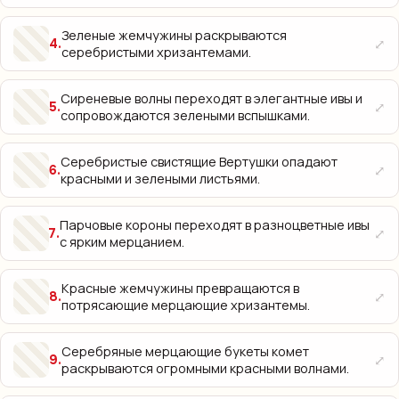
Зеленые жемчужины раскрываются
⤢
4
.
серебристыми хризантемами.
Сиреневые волны переходят в элегантные ивы и
⤢
5
.
сопровождаются зелеными вспышками.
Серебристые свистящие Вертушки опадают
⤢
6
.
красными и зелеными листьями.
Парчовые короны переходят в разноцветные ивы
⤢
7
.
с ярким мерцанием.
Красные жемчужины превращаются в
⤢
8
.
потрясающие мерцающие хризантемы.
Серебряные мерцающие букеты комет
⤢
9
.
раскрываются огромными красными волнами.