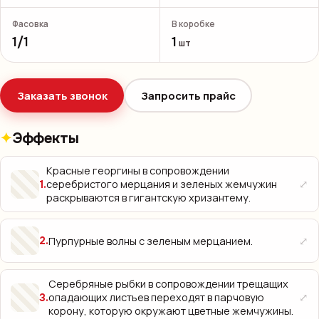
Фасовка
В коробке
1/1
1
шт
Заказать звонок
Запросить прайс
Эффекты
Красные георгины в сопровождении
⤢
серебристого мерцания и зеленых жемчужин
1
.
раскрываются в гигантскую хризантему.
⤢
Пурпурные волны с зеленым мерцанием.
2
.
Серебряные рыбки в сопровождении трещащих
⤢
опадающих листьев переходят в парчовую
3
.
корону, которую окружают цветные жемчужины.