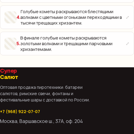
Голубые кометы раскрываются блестящими
⤢
волнами с цветными огоньками переходящими в
4
.
тысячи трещащих хризантем.
В финале голубые кометы раскрываются
⤢
золотыми волнами и трещащими парчовыми
5
.
хризантемами.
Супер
Салют
Оптовая продажа пиротехники: батареи
салютов, римские свечи, фонтаны и
фестивальные шары с доставкой по России.
+7 (968) 922-07-07
Москва, Варшавское ш., 37А, оф. 204