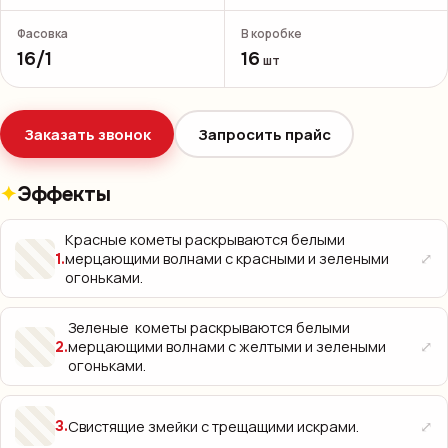
Фасовка
В коробке
16/1
16
шт
Заказать звонок
Запросить прайс
Эффекты
Красные кометы раскрываются белыми
⤢
мерцающими волнами с красными и зелеными
1
.
огоньками.
Зеленые кометы раскрываются белыми
⤢
мерцающими волнами с желтыми и зелеными
2
.
огоньками.
⤢
Свистящие змейки с трещащими искрами.
3
.