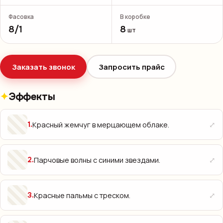
Фасовка
В коробке
8/1
8
шт
Заказать звонок
Запросить прайс
Эффекты
⤢
Красный жемчуг в мерцающем облаке.
1
.
⤢
Парчовые волны с синими звездами.
2
.
⤢
Красные пальмы с треском.
3
.