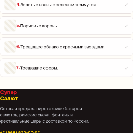
⤢
Золотые волны с зеленым жемчугом.
4
.
⤢
Парчовые короны.
5
.
⤢
Трещащее облако с красными звездами.
6
.
⤢
Трещащие сферы.
7
.
Супер
Салют
Оптовая продажа пиротехники: батареи
салютов, римские свечи, фонтаны и
фестивальные шары с доставкой по России.
+7 (968) 922-07-07