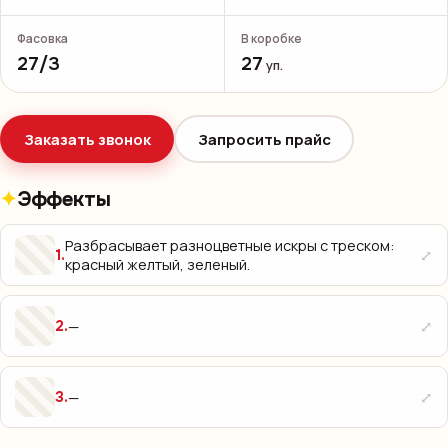
Фасовка
В коробке
27/3
27
уп.
Заказать звонок
Запросить прайс
Эффекты
Разбрасывает разноцветные искры с треском:
⤢
1
.
красный желтый, зеленый.
⤢
—
2
.
⤢
—
3
.