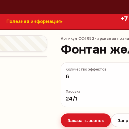
+7
Полезная информация
▾
Артикул
СС4852
· архивная пози
Фонтан же
Количество эффектов
6
Фасовка
24/1
Заказать звонок
Запр