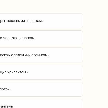
ры с красными огоньками.
е мерцающие искры.
скры с зелеными огоньками.
щие хризантемы.
поток.
зантемы.