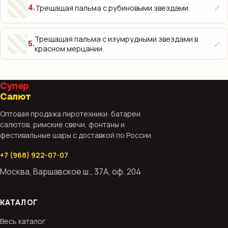
⤢
Трещащая пальма с рубиновыми звездами.
4
.
Трещащая пальма с изумрудными звездами в
⤢
5
.
красном мерцании.
Супер
Салют
Оптовая продажа пиротехники: батареи
салютов, римские свечи, фонтаны и
фестивальные шары с доставкой по России.
+7 (968) 922-07-07
Москва, Варшавское ш., 37А, оф. 204
КАТАЛОГ
Весь каталог