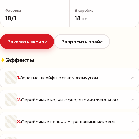
Фасовка
В коробке
18/1
18
шт
Заказать звонок
Запросить прайс
Эффекты
⤢
Золотые шлейфы с синим жемчугом.
1
.
⤢
Серебряные волны с фиолетовым жемчугом.
2
.
⤢
Серебряные пальмы с трещащими искрами.
3
.