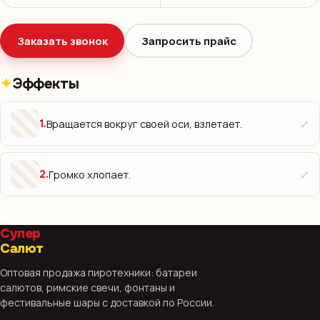
Заказать звонок
Запросить прайс
Эффекты
⤢
Вращается вокруг своей оси, взлетает.
1
.
⤢
Громко хлопает.
2
.
Супер
Салют
Оптовая продажа пиротехники: батареи
салютов, римские свечи, фонтаны и
фестивальные шары с доставкой по России.