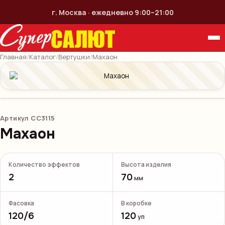
г. Москва · ежедневно 9:00–21:00
Главная
/
Каталог
/
Вертушки
/
Махаон
Артикул
СС3115
Махаон
Количество эффектов
Высота изделия
2
70
мм
Фасовка
В коробке
120/6
120
уп